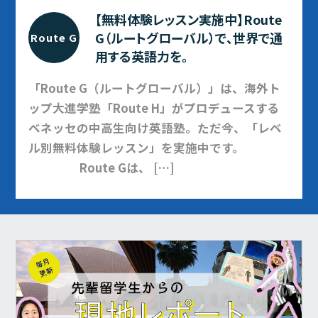
【無料体験レッスン実施中】Route
G（ルートグローバル）で、世界で通
Route G
用する英語力を。
「Route G（ルートグローバル）」は、海外ト
ップ大進学塾「Route H」がプロデュースする
ベネッセの中高生向け英語塾。ただ今、「レベ
ル別無料体験レッスン」を実施中です。
Route Gは、 […]