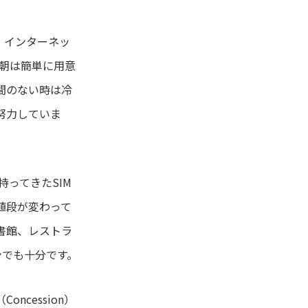
費、インターネッ
、朝は簡単に用意
間のない時は冷
努力していま
持ってきたSIM
値段が変わって
書館、レストラ
ンでも十分です。
cession）