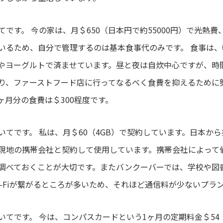
です。 今の家は、月＄650（日本円で約55000円）で光熱
いるため、自分で管理するのは基本食事代のみです。 食事は
やヨーグルトで済ませています。昼と夜は自炊中心ですが、時
り、ファーストフード店に行ってなるべく食費を抑えるために
ヶ月分の食費は＄300程度です。
いてです。 私は、月＄60（4GB）で契約しています。日本から
現地の携帯会社と契約して使用しています。携帯会社によって
調べておくことが大切です。またバンクーバーでは、学校や図
i-Fiが繋がるところが多いため、それほど通信料が少ないプラ
てです。 今は、コンパスカードという1ヶ月の定期料金＄54（Con