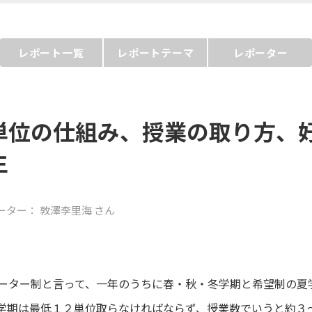
レポート一覧
レポートテーマ
レポーター
単位の仕組み、授業の取り方、
生
ーター：
敦澤李里海
さん
ーター制と言って、一年のうちに春・秋・冬学期と希望制の夏
学期は最低１２単位取らなければならず、授業数でいうと約３