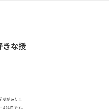
好きな授
学期がありま
〜４科目です。