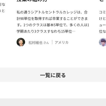
方な
うと
私の通うシアトルセントラルカレッジは、合
コミ
計90単位を取得すれば卒業することができま
けと
す。1つのクラスは基本5単位で、多くの人は1
ュー
学期あたり3クラスすなわち15単位…
位な
松村維也
アメリカ
さん
一覧に戻る