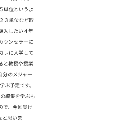
５単位というよ
２３単位など取
編入したい４年
カウンセラーに
カレに入学して
ると教授や授業
自分のメジャー
いて学ぶ予定です。
に曲の編集を学ぶも
ので、今回受け
なと思いま