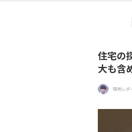
住宅の
大も含
現地レポ