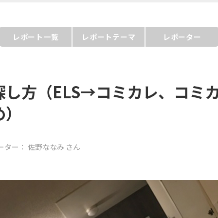
レポート一覧
レポートテーマ
レポーター
探し方（ELS→コミカレ、コミカ
め）
ーター：
佐野ななみ
さん