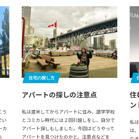
住宅の探し方
アパートの探しの注意点
住
ン
こう
私は渡米してからアパートに住み、語学学校
でい
とコミカレ時代には２回引越しをし、自分で
私は
ーカ
アパート探しもしました。今回はどうやって
は、
れ
アパートを見つけたのかと、注意点などを
りま