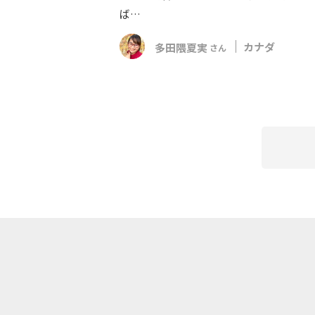
ば…
多田隈夏実
カナダ
さん