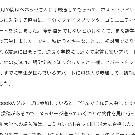
4ヶ月の間はベネッセさんに手続きしてもらって、ホストファミ
レに入学する直前に、自分でフェイスブックや、コミュニティ
ートを探しました。 全部自分でしないといけなくて、また語
で苦労しました。でも、私はラッキーなことに、初対面であり
れる友達に出会って、運良く学校にも近くて家賃も安いアパー
。他の友達は、語学学校で知り合った人と一緒にアパートをシ
はすでに学生が住んでいるアパートに飛び入り参加して、初対
した。
cebookのグループに参加していると、”住んでくれる人探して
、投稿があるので、メッセージ送っていくつかの物件を見に行っ
制大学への編入時は、コミカレで出会って同じ4大に合格した
もりです。そこでも、2ベッドルーム2バスルームのアパート(