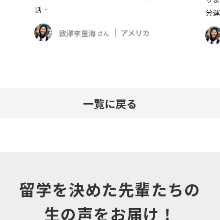
話…
分運
敦澤李里海
アメリカ
さん
一覧に戻る
留学を決めた先輩たちの
生の声をお届け！