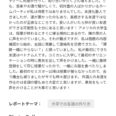
ティーに何度か行って、知り合いがたくさん増えました。で
も、音楽やお酒で騒がしくて、初対面の人ばかりがいるホー
ムパーティが私は得意ではありませんでした。友達も数人で
きましたが、運が悪かったのもあり、長続きする友達ではな
かったのが正直なところです。良い人がいたら仲が良い友達
ができる可能性も十分にあると思います！ アメリカの大学生
は、授業が終わるとすぐに帰る傾向にあるので、隣の席の人
に声をかけていました。それが難点ですが、私は宿題の内容
確認から始め、会話に発展して連絡先を交換できたら、「課
題一緒にやらない？」と誘っていました。 私が最初にできた
友達はベトナム人です。コミカレに入学して最初のオリエン
テーションの時に勇気を出して声をかけました。一緒に履修
登録をして同じ授業だったので、一緒にお昼を食べたりしま
した。最初のセミスター以降は授業が被らなかったので、会
う機会も減りましたが今でも時々遊びます。 外国人の友達を
作るのは言語の壁もあり大変だと思いますが、勇気をもって
声をかけることが大事だと思います！
レポートテーマ：
大学での友達の作り方